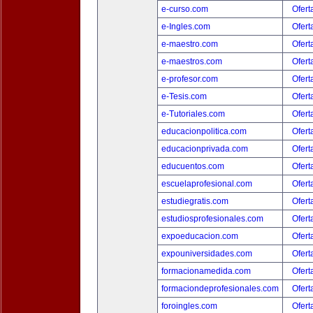
e-curso.com
Ofert
e-Ingles.com
Ofert
e-maestro.com
Ofert
e-maestros.com
Ofert
e-profesor.com
Ofert
e-Tesis.com
Ofert
e-Tutoriales.com
Ofert
educacionpolitica.com
Ofert
educacionprivada.com
Ofert
educuentos.com
Ofert
escuelaprofesional.com
Ofert
estudiegratis.com
Ofert
estudiosprofesionales.com
Ofert
expoeducacion.com
Ofert
expouniversidades.com
Ofert
formacionamedida.com
Ofert
formaciondeprofesionales.com
Ofert
foroingles.com
Ofert