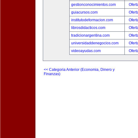
gestionconocimientos.com
Ofert
guiacursos.com
Ofert
institutodeformacion.com
Ofert
librosdidacticos.com
Ofert
tradicionargentina.com
Ofert
universidaddenegocios.com
Ofert
videoayudas.com
Ofert
<< Categoria Anterior (Economia, Dinero y
Finanzas)