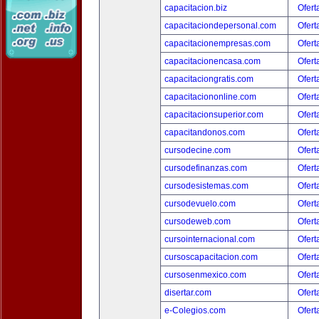
capacitacion.biz
Ofert
capacitaciondepersonal.com
Ofert
capacitacionempresas.com
Ofert
capacitacionencasa.com
Ofert
capacitaciongratis.com
Ofert
capacitaciononline.com
Ofert
capacitacionsuperior.com
Ofert
capacitandonos.com
Ofert
cursodecine.com
Ofert
cursodefinanzas.com
Ofert
cursodesistemas.com
Ofert
cursodevuelo.com
Ofert
cursodeweb.com
Ofert
cursointernacional.com
Ofert
cursoscapacitacion.com
Ofert
cursosenmexico.com
Ofert
disertar.com
Ofert
e-Colegios.com
Ofert