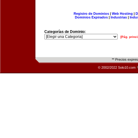
Registro de Dominios
|
Web Hosting
|
D
Dominios Expirados
|
Industrias
|
Indu
Categorías de Dominio:
[Pág. princi
** Precios expre
© 2002/2022 Solo10.com