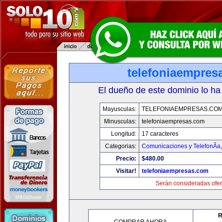
telefoniaempres
El dueño de este dominio lo ha
Mayusculas:
TELEFONIAEMPRESAS.CO
Minusculas:
telefoniaempresas.com
Longitud:
17 caracteres
Categorias:
Comunicaciones y TelefonÃ­a
Precio:
$480.00
Visitar!
telefoniaempresas.com
Serán consideradas ofer
R