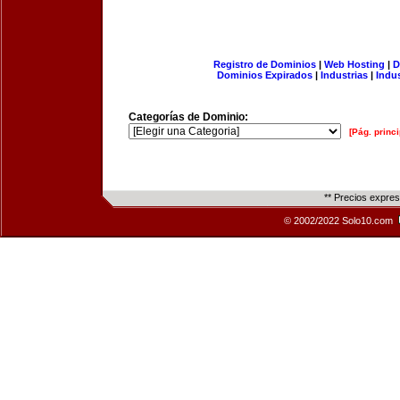
Registro de Dominios
|
Web Hosting
|
D
Dominios Expirados
|
Industrias
|
Indu
Categorías de Dominio:
[Pág. princi
** Precios expre
© 2002/2022 Solo10.com