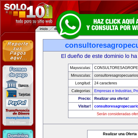
consultoresagropec
El dueño de este dominio lo ha
Mayusculas:
CONSULTORESAGROPE
Minusculas:
consultoresagropecuario
Longitud:
24 caracteres
Categorias:
Empresas e Industrias
,
Pr
Precio:
Realizar una oferta!
Visitar!
consultoresagropecuari
Serán consideradas ofer
Realizar una Oferta