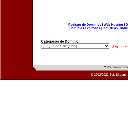
Registro de Dominios
|
Web Hosting
|
D
Dominios Expirados
|
Industrias
|
Indu
Categorías de Dominio:
[Pág. princi
** Precios expre
© 2002/2022 Solo10.com