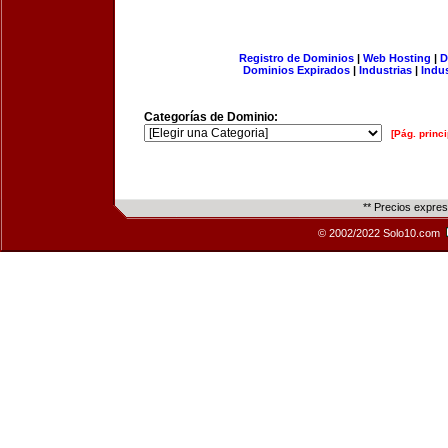
Registro de Dominios
|
Web Hosting
|
D
Dominios Expirados
|
Industrias
|
Indu
Categorías de Dominio:
[Pág. princi
** Precios expre
© 2002/2022 Solo10.com