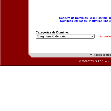
Registro de Dominios
|
Web Hosting
|
D
Dominios Expirados
|
Industrias
|
Indu
Categorías de Dominio:
[Pág. princi
** Precios expre
© 2002/2022 Solo10.com