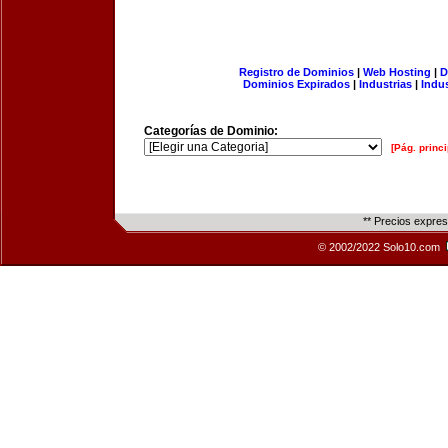
Registro de Dominios
|
Web Hosting
|
D
Dominios Expirados
|
Industrias
|
Indu
Categorías de Dominio:
[Pág. princi
** Precios expre
© 2002/2022 Solo10.com