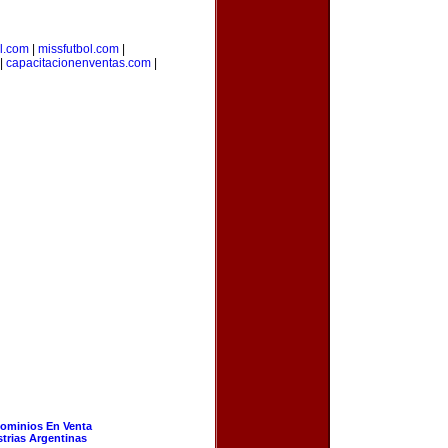
l.com
|
missfutbol.com
|
|
capacitacionenventas.com
|
ominios En Venta
strias Argentinas