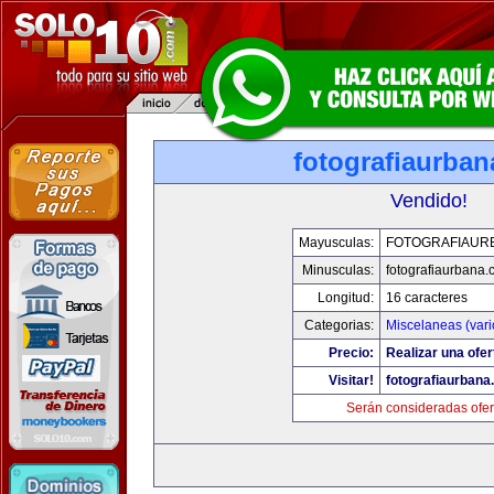
fotografiaurba
Vendido!
Mayusculas:
FOTOGRAFIAUR
Minusculas:
fotografiaurbana
Longitud:
16 caracteres
Categorias:
Miscelaneas (vari
Precio:
Realizar una ofer
Visitar!
fotografiaurbana
Serán consideradas ofer