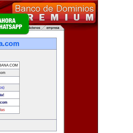
na.com
BANA.COM
.com
os)
ta!
.com
tas