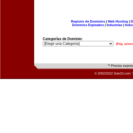
Registro de Dominios
|
Web Hosting
|
D
Dominios Expirados
|
Industrias
|
Indu
Categorías de Dominio:
[Pág. princi
** Precios expre
© 2002/2022 Solo10.com