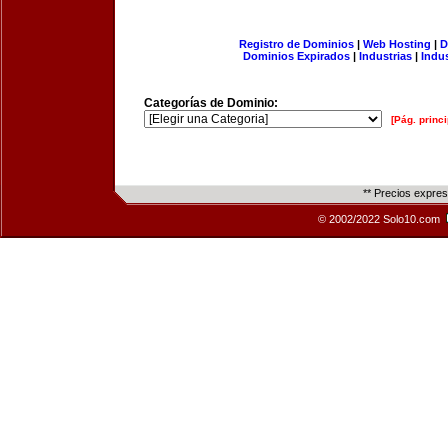
Registro de Dominios
|
Web Hosting
|
D
Dominios Expirados
|
Industrias
|
Indu
Categorías de Dominio:
[Pág. princi
** Precios expre
© 2002/2022 Solo10.com