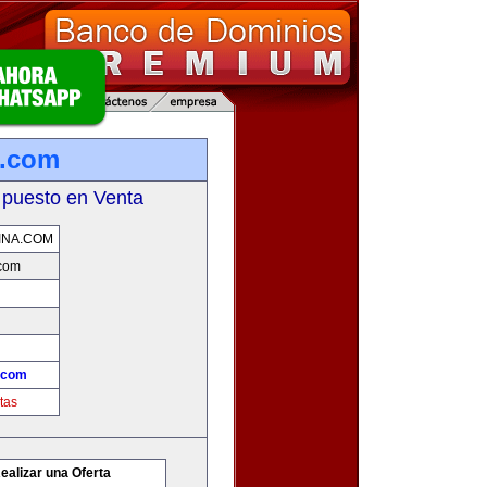
a.com
 puesto en Venta
INA.COM
.com
.com
tas
ealizar una Oferta