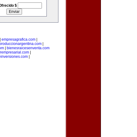
Ofrecido $
|
empresagrafica.com
|
produccionargentina.com
|
com
|
bienesraicesenventa.com
orempresarial.com
|
einversiones.com
|