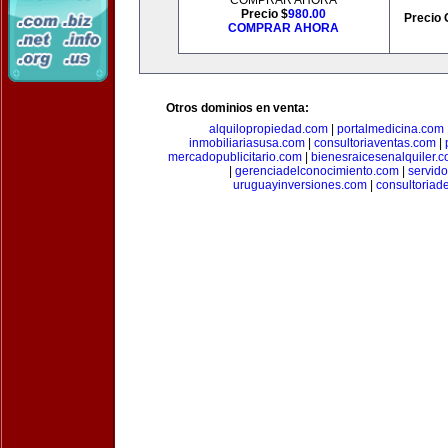
COMPRAR AHORA
Precio $
980.00
Precio 
COMPRAR AHORA
Otros dominios en venta:
alquilopropiedad.com
|
portalmedicina.com
inmobiliariasusa.com
|
consultoriaventas.com
|
mercadopublicitario.com
|
bienesraicesenalquiler.
|
gerenciadelconocimiento.com
|
servid
uruguayinversiones.com
|
consultoriad