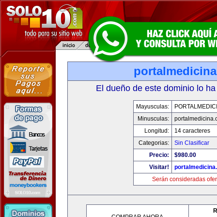
portalmedicin
El dueño de este dominio lo ha
Mayusculas:
PORTALMEDIC
Minusculas:
portalmedicina
Longitud:
14 caracteres
Categorias:
Sin Clasificar
Precio:
$980.00
Visitar!
portalmedicina
Serán consideradas ofer
R