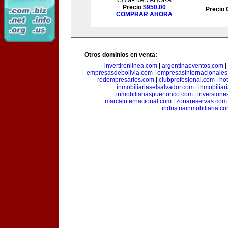
COMPRAR AHORA
Precio $
950.00
Precio 
COMPRAR AHORA
Otros dominios en venta:
invertirenlinea.com
|
argentinaeventos.com
|
empresasdebolivia.com
|
empresasinternacionale
redempresarios.com
|
clubprofesional.com
|
ho
inmobiliariaselsalvador.com
|
inmobilia
inmobiliariaspuertorico.com
|
inversione
marcainternacional.com
|
zonareservas.com
industriainmobiliaria.c