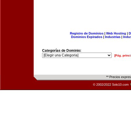
Registro de Dominios
|
Web Hosting
|
D
Dominios Expirados
|
Industrias
|
Indu
Categorías de Dominio:
[Pág. princi
** Precios expre
© 2002/2022 Solo10.com