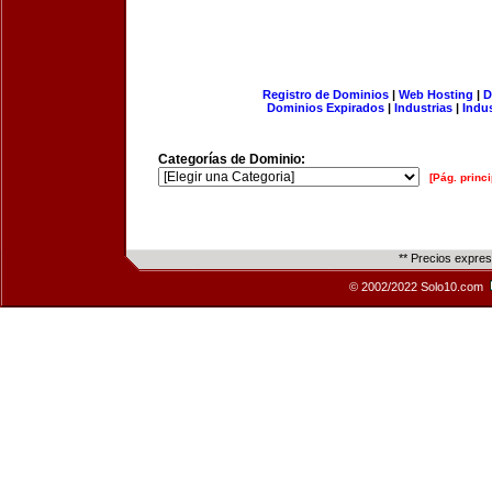
Registro de Dominios
|
Web Hosting
|
D
Dominios Expirados
|
Industrias
|
Indu
Categorías de Dominio:
[Pág. princi
** Precios expre
© 2002/2022 Solo10.com