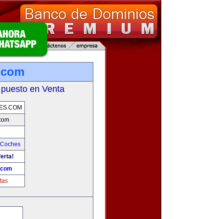
.com
 puesto en Venta
ES.COM
.com
 Coches
erta!
.com
tas