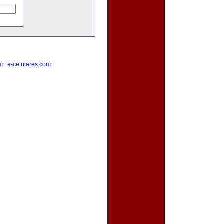
m
|
e-celulares.com
|