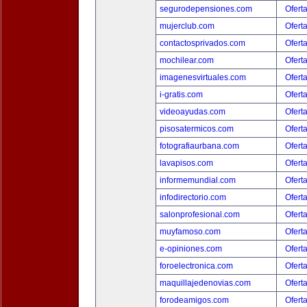
segurodepensiones.com
Ofert
mujerclub.com
Ofert
contactosprivados.com
Ofert
mochilear.com
Ofert
imagenesvirtuales.com
Ofert
i-gratis.com
Ofert
videoayudas.com
Ofert
pisosatermicos.com
Ofert
fotografiaurbana.com
Ofert
lavapisos.com
Ofert
informemundial.com
Ofert
infodirectorio.com
Ofert
salonprofesional.com
Ofert
muyfamoso.com
Ofert
e-opiniones.com
Ofert
foroelectronica.com
Ofert
maquillajedenovias.com
Ofert
forodeamigos.com
Ofert