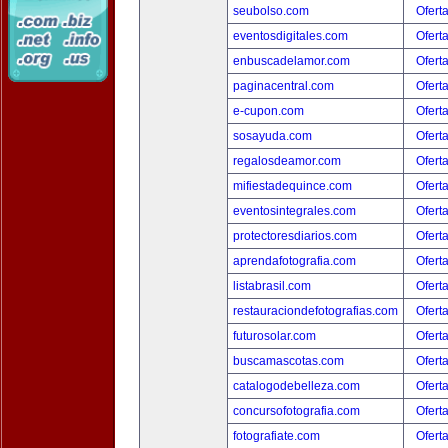
seubolso.com
Ofert
eventosdigitales.com
Ofert
enbuscadelamor.com
Ofert
paginacentral.com
Ofert
e-cupon.com
Ofert
sosayuda.com
Ofert
regalosdeamor.com
Ofert
mifiestadequince.com
Ofert
eventosintegrales.com
Ofert
protectoresdiarios.com
Ofert
aprendafotografia.com
Ofert
listabrasil.com
Ofert
restauraciondefotografias.com
Ofert
futurosolar.com
Ofert
buscamascotas.com
Ofert
catalogodebelleza.com
Ofert
concursofotografia.com
Ofert
fotografiate.com
Ofert