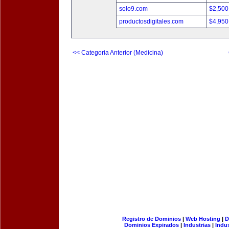
solo9.com
$2,500
productosdigitales.com
$4,950
<< Categoria Anterior (Medicina)
Registro de Dominios
|
Web Hosting
|
D
Dominios Expirados
|
Industrias
|
Indu