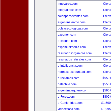
innovarse.com
Ofert
fotografiarse.com
Ofert
salonparaeventos.com
Ofert
argentinateamo.com
Ofert
bolsasecologicas.com
Ofert
exponen.com
Ofert
e-calidad.com
Ofert
expomultimedia.com
Ofert
resultadosorganicos.com
Ofert
resultadosnaturales.com
Ofert
e-inteligencia.com
Ofert
normasdeseguridad.com
Ofert
e-reclamos.com
$550.
datachile.com
$550.
argentinatequiero.com
$590.
e-Foros.com
$800.
e-Contenidos.com
$1,500
vidaexitosa.com
$1,995